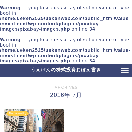
Warning
: Trying to access array offset on value of type
bool in
/home/ueken2525/uekenweb.com/public_html/value-
investment/wp-content/plugins/pixabay-
images/pixabay-images.php
on line
34
Warning
: Trying to access array offset on value of type
bool in
/home/ueken2525/uekenweb.com/public_html/value-
investment/wp-content/plugins/pixabay-
images/pixabay-images.php
on line
34
うえけんの株式投資おぼえ書き
― ARCHIVES ―
2016年 7月
About this weblog