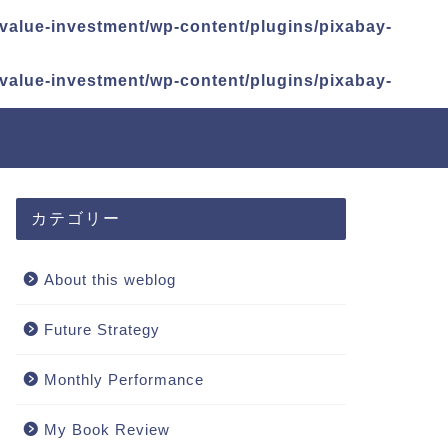
alue-investment/wp-content/plugins/pixabay-
alue-investment/wp-content/plugins/pixabay-
カテゴリー
About this weblog
Future Strategy
Monthly Performance
My Book Review