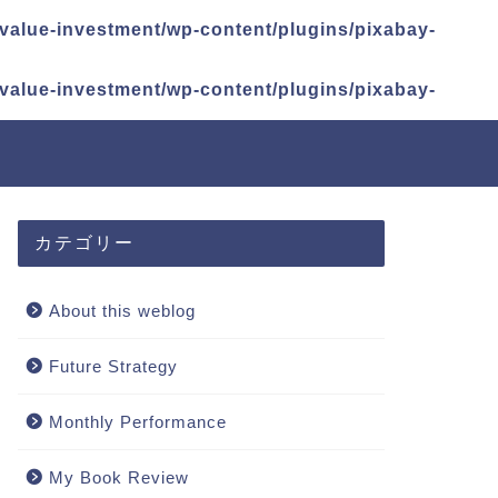
alue-investment/wp-content/plugins/pixabay-
alue-investment/wp-content/plugins/pixabay-
カテゴリー
About this weblog
Future Strategy
Monthly Performance
My Book Review