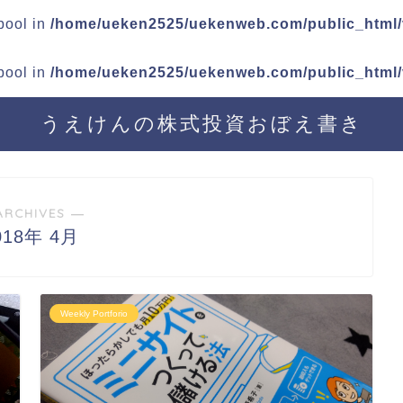
 bool in
/home/ueken2525/uekenweb.com/public_html/v
 bool in
/home/ueken2525/uekenweb.com/public_html/v
うえけんの株式投資おぼえ書き
ARCHIVES ―
018年 4月
Weekly Portforio