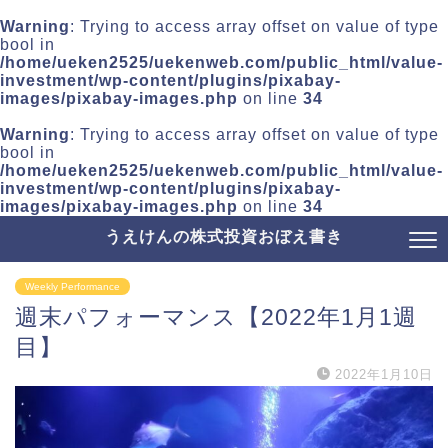
Warning
: Trying to access array offset on value of type
bool in
/home/ueken2525/uekenweb.com/public_html/value-
investment/wp-content/plugins/pixabay-
images/pixabay-images.php
on line
34
Warning
: Trying to access array offset on value of type
bool in
/home/ueken2525/uekenweb.com/public_html/value-
investment/wp-content/plugins/pixabay-
images/pixabay-images.php
on line
34
うえけんの株式投資おぼえ書き
Weekly Performance
週末パフォーマンス【2022年1月1週
目】
2022年1月10日