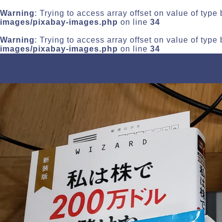
Warning
: Trying to access array offset on value of type
images/pixabay-images.php
on line
34
Warning
: Trying to access array offset on value of type
images/pixabay-images.php
on line
34