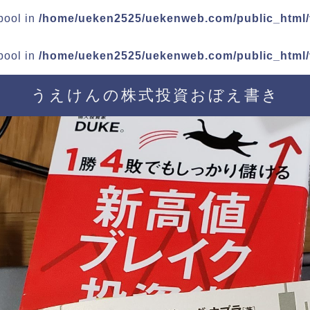
 bool in
/home/ueken2525/uekenweb.com/public_html/v
 bool in
/home/ueken2525/uekenweb.com/public_html/v
うえけんの株式投資おぼえ書き