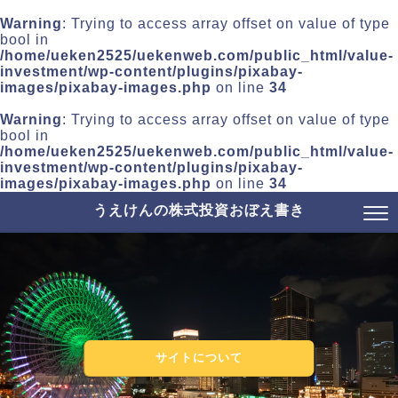
Warning
: Trying to access array offset on value of type
bool in
/home/ueken2525/uekenweb.com/public_html/value-
investment/wp-content/plugins/pixabay-
images/pixabay-images.php
on line
34
Warning
: Trying to access array offset on value of type
bool in
/home/ueken2525/uekenweb.com/public_html/value-
investment/wp-content/plugins/pixabay-
images/pixabay-images.php
on line
34
うえけんの株式投資おぼえ書き
サイトについて